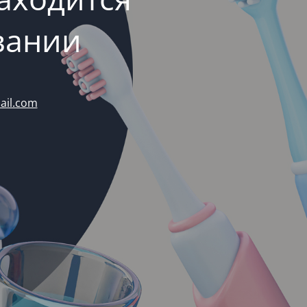
вании
ail.com