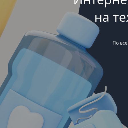
на т
По все