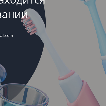
вании
ail.com