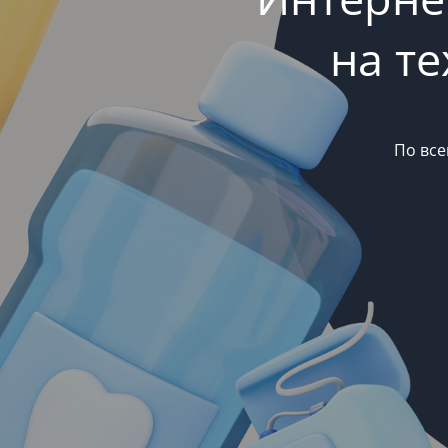
на т
По все