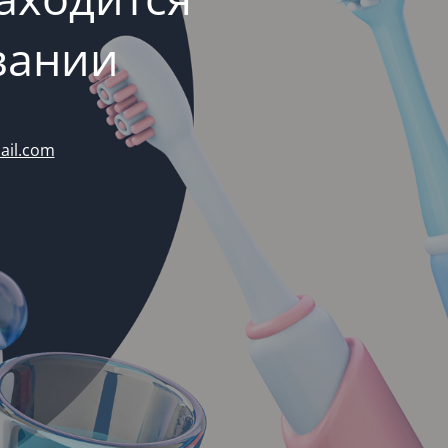
вании
ail.com