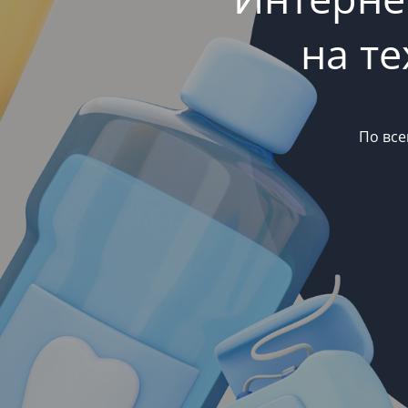
на т
По все