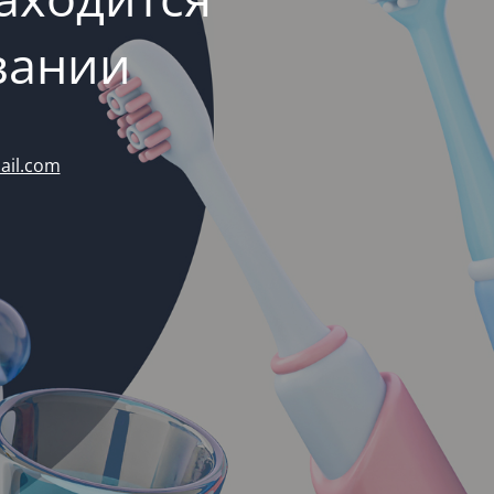
вании
ail.com