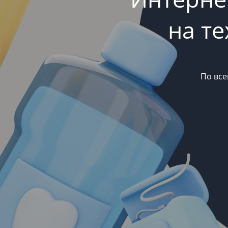
на т
По все