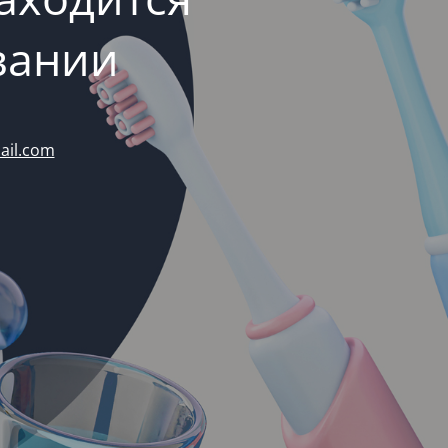
вании
ail.com