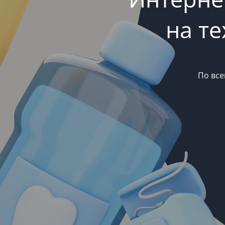
на т
По все