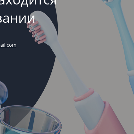
вании
ail.com