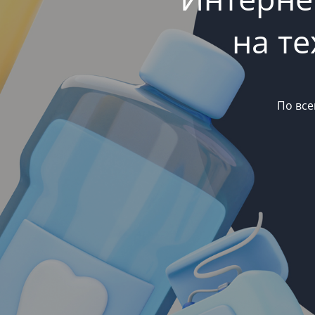
на т
По все