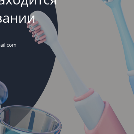
вании
ail.com