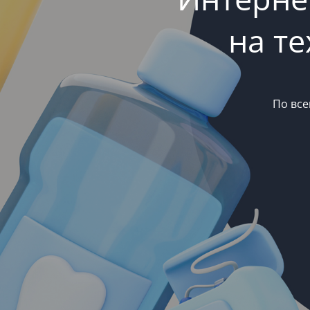
на т
По все