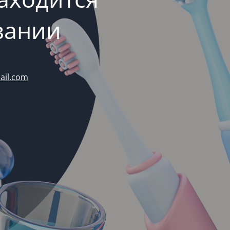
вании
ail.com