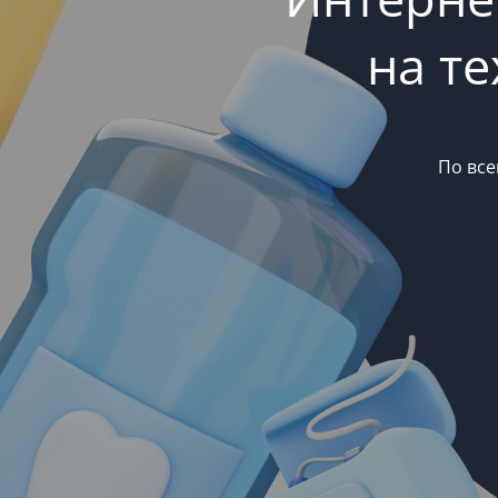
на т
По все