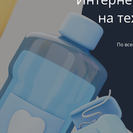
на т
По все