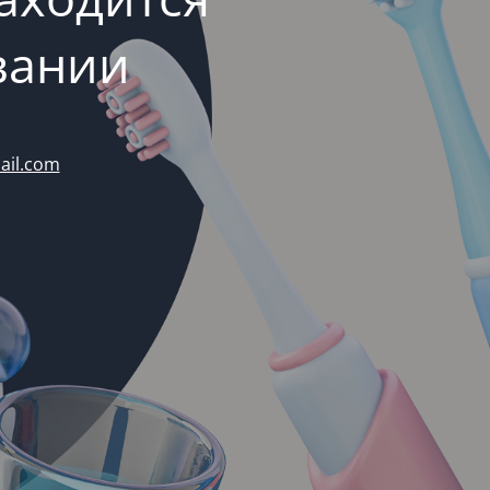
вании
ail.com