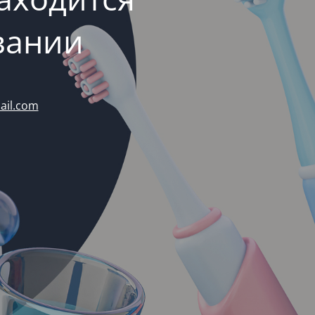
вании
ail.com