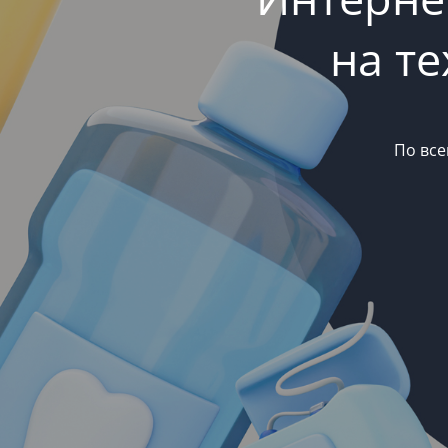
на т
По все