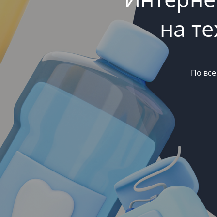
на т
По все