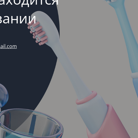
вании
ail.com