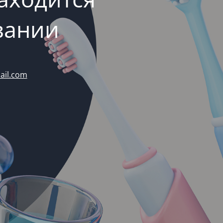
вании
ail.com