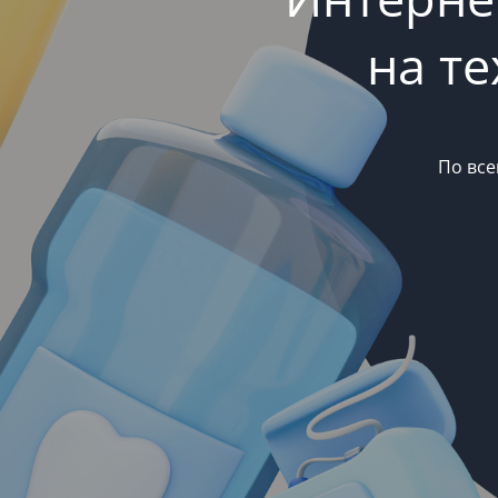
на т
По все