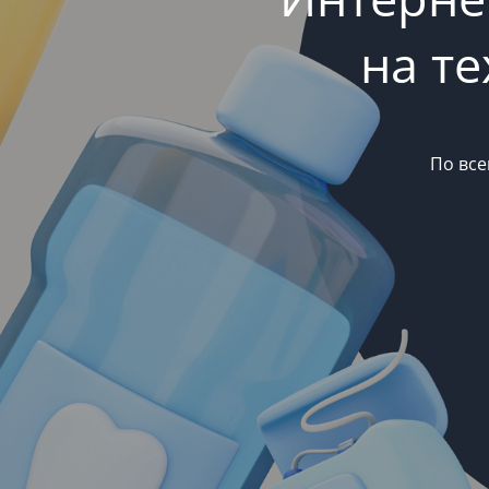
на т
По все