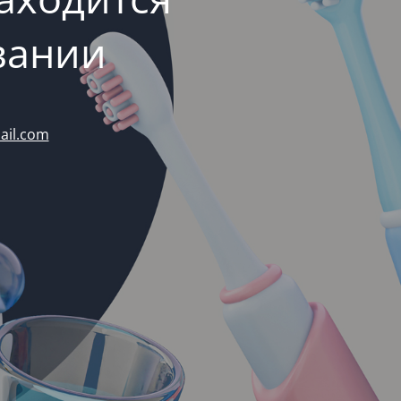
вании
ail.com